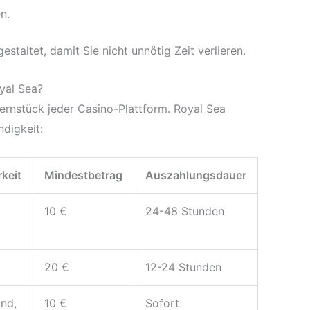
n.
staltet, damit Sie nicht unnötig Zeit verlieren.
yal Sea?
n Kernstück jeder Casino-Plattform. Royal Sea
ndigkeit:
keit
Mindestbetrag
Auszahlungsdauer
10 €
24-48 Stunden
20 €
12-24 Stunden
nd,
10 €
Sofort