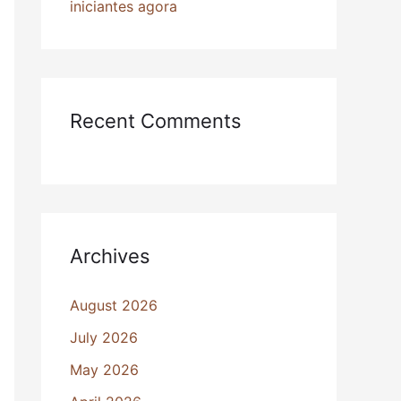
iniciantes agora
Recent Comments
Archives
August 2026
July 2026
May 2026