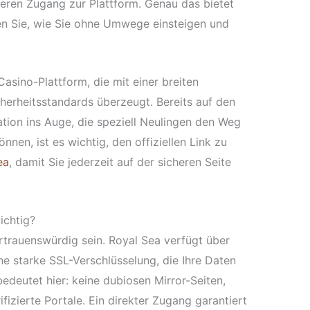
heren Zugang zur Plattform. Genau das bietet
ren Sie, wie Sie ohne Umwege einsteigen und
asino-Plattform, die mit einer breiten
herheitsstandards überzeugt. Bereits auf den
igation ins Auge, die speziell Neulingen den Weg
önnen, ist es wichtig, den offiziellen Link zu
ea
, damit Sie jederzeit auf der sicheren Seite
ichtig?
ertrauenswürdig sein. Royal Sea verfügt über
ine starke SSL-Verschlüsselung, die Ihre Daten
deutet hier: keine dubiosen Mirror-Seiten,
fizierte Portale. Ein direkter Zugang garantiert