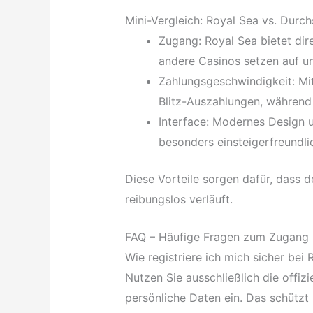
Mini-Vergleich: Royal Sea vs. Durch
Zugang: Royal Sea bietet direk
andere Casinos setzen auf un
Zahlungsgeschwindigkeit: Mi
Blitz-Auszahlungen, während
Interface: Modernes Design 
besonders einsteigerfreundli
Diese Vorteile sorgen dafür, dass 
reibungslos verläuft.
FAQ – Häufige Fragen zum Zugang 
Wie registriere ich mich sicher bei 
Nutzen Sie ausschließlich die offi
persönliche Daten ein. Das schützt