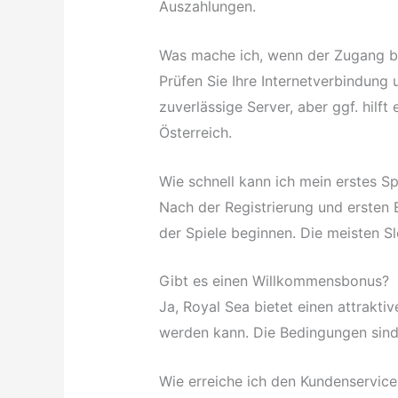
Auszahlungen.
Was mache ich, wenn der Zugang bl
Prüfen Sie Ihre Internetverbindung 
zuverlässige Server, aber ggf. hilf
Österreich.
Wie schnell kann ich mein erstes Sp
Nach der Registrierung und ersten 
der Spiele beginnen. Die meisten Sl
Gibt es einen Willkommensbonus?
Ja, Royal Sea bietet einen attrakti
werden kann. Die Bedingungen sind 
Wie erreiche ich den Kundenservic