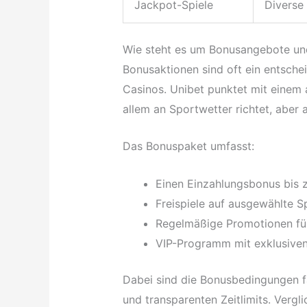
Jackpot-Spiele
Diverse
Wie steht es um Bonusangebote un
Bonusaktionen sind oft ein entschei
Casinos. Unibet punktet mit einem 
allem an Sportwetter richtet, aber 
Das Bonuspaket umfasst:
Einen Einzahlungsbonus bis 
Freispiele auf ausgewählte S
Regelmäßige Promotionen fü
VIP-Programm mit exklusiven
Dabei sind die Bonusbedingungen f
und transparenten Zeitlimits. Vergl