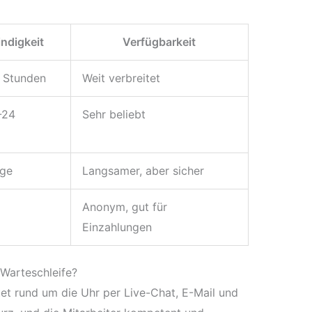
ndigkeit
Verfügbarkeit
4 Stunden
Weit verbreitet
-24
Sehr beliebt
age
Langsamer, aber sicher
Anonym, gut für
Einzahlungen
 Warteschleife?
et rund um die Uhr per Live-Chat, E-Mail und