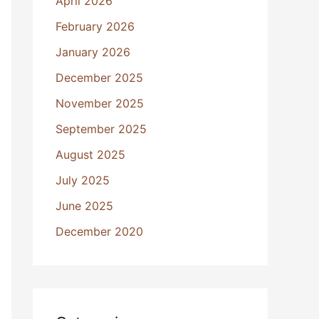
April 2026
February 2026
January 2026
December 2025
November 2025
September 2025
August 2025
July 2025
June 2025
December 2020