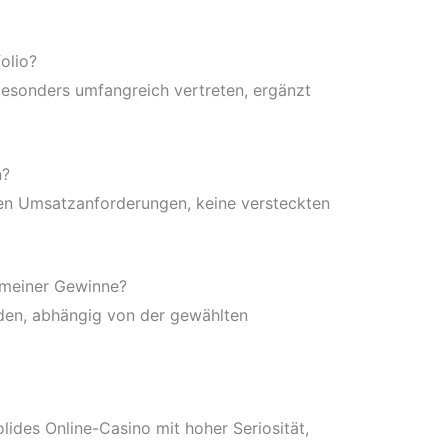
olio?
besonders umfangreich vertreten, ergänzt
n?
gen Umsatzanforderungen, keine versteckten
 meiner Gewinne?
nden, abhängig von der gewählten
olides Online-Casino mit hoher Seriosität,