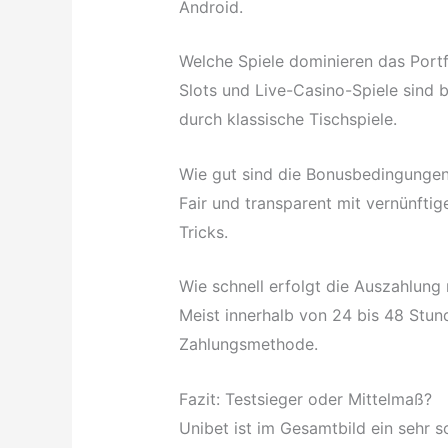
Android.
Welche Spiele dominieren das Portf
Slots und Live-Casino-Spiele sind 
durch klassische Tischspiele.
Wie gut sind die Bonusbedingunge
Fair und transparent mit vernünfti
Tricks.
Wie schnell erfolgt die Auszahlung
Meist innerhalb von 24 bis 48 Stu
Zahlungsmethode.
Fazit: Testsieger oder Mittelmaß?
Unibet ist im Gesamtbild ein sehr s