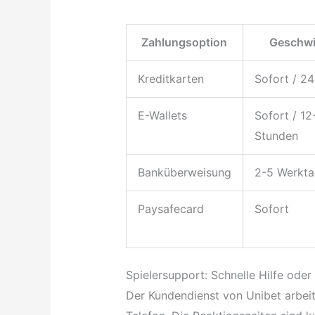
Zahlungsoption
Geschwi
Kreditkarten
Sofort / 2
E-Wallets
Sofort / 12
Stunden
Banküberweisung
2-5 Werkt
Paysafecard
Sofort
Spieler­support: Schnelle Hilfe oder
Der Kundendienst von Unibet arbeit