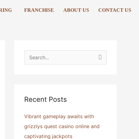
RING
FRANCHISE
ABOUT US
CONTACT US
S
e
a
r
Recent Posts
c
h
Vibrant gameplay awaits with
f
grizzlys quest casino online and
o
captivating jackpots
r