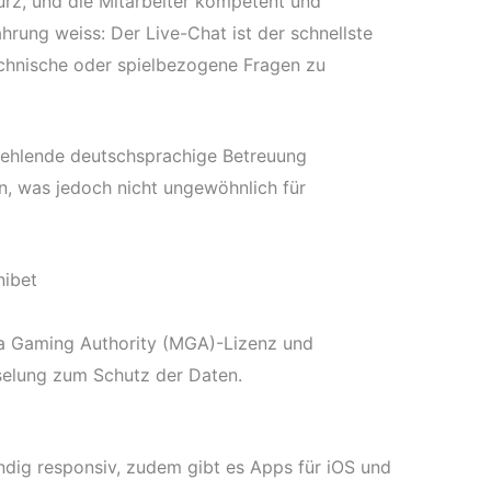
kurz, und die Mitarbeiter kompetent und
ahrung weiss: Der Live-Chat ist der schnellste
chnische oder spielbezogene Fragen zu
e fehlende deutschsprachige Betreuung
n, was jedoch nicht ungewöhnlich für
nibet
lta Gaming Authority (MGA)-Lizenz und
elung zum Schutz der Daten.
ändig responsiv, zudem gibt es Apps für iOS und