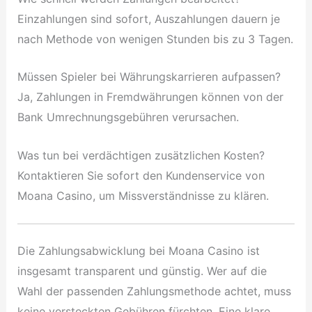
Einzahlungen sind sofort, Auszahlungen dauern je
nach Methode von wenigen Stunden bis zu 3 Tagen.
Müssen Spieler bei Währungskarrieren aufpassen?
Ja, Zahlungen in Fremdwährungen können von der
Bank Umrechnungsgebühren verursachen.
Was tun bei verdächtigen zusätzlichen Kosten?
Kontaktieren Sie sofort den Kundenservice von
Moana Casino, um Missverständnisse zu klären.
Die Zahlungsabwicklung bei Moana Casino ist
insgesamt transparent und günstig. Wer auf die
Wahl der passenden Zahlungsmethode achtet, muss
keine versteckten Gebühren fürchten. Eine klare