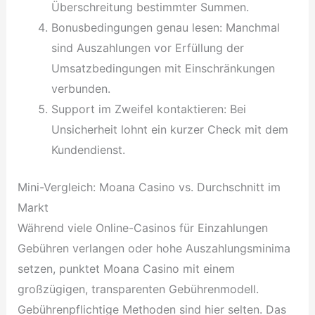
Überschreitung bestimmter Summen.
Bonusbedingungen genau lesen: Manchmal
sind Auszahlungen vor Erfüllung der
Umsatzbedingungen mit Einschränkungen
verbunden.
Support im Zweifel kontaktieren: Bei
Unsicherheit lohnt ein kurzer Check mit dem
Kundendienst.
Mini-Vergleich: Moana Casino vs. Durchschnitt im
Markt
Während viele Online-Casinos für Einzahlungen
Gebühren verlangen oder hohe Auszahlungsminima
setzen, punktet Moana Casino mit einem
großzügigen, transparenten Gebührenmodell.
Gebührenpflichtige Methoden sind hier selten. Das