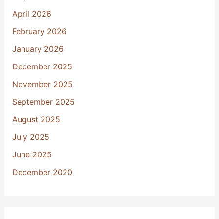
April 2026
February 2026
January 2026
December 2025
November 2025
September 2025
August 2025
July 2025
June 2025
December 2020