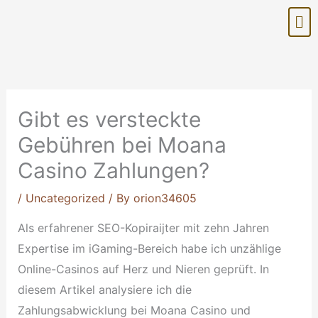
Skip
Me
to
content
Gibt es versteckte
Gebühren bei Moana
Casino Zahlungen?
/
Uncategorized
/ By
orion34605
Als erfahrener SEO-Kopiraijter mit zehn Jahren
Expertise im iGaming-Bereich habe ich unzählige
Online-Casinos auf Herz und Nieren geprüft. In
diesem Artikel analysiere ich die
Zahlungsabwicklung bei Moana Casino und