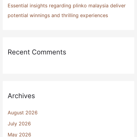
Essential insights regarding plinko malaysia deliver
potential winnings and thrilling experiences
Recent Comments
Archives
August 2026
July 2026
May 2026