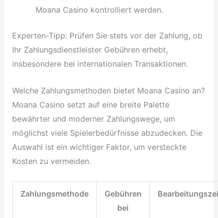
Moana Casino kontrolliert werden.
Experten-Tipp: Prüfen Sie stets vor der Zahlung, ob
Ihr Zahlungsdienstleister Gebühren erhebt,
insbesondere bei internationalen Transaktionen.
Welche Zahlungsmethoden bietet Moana Casino an?
Moana Casino setzt auf eine breite Palette
bewährter und moderner Zahlungswege, um
möglichst viele Spielerbedürfnisse abzudecken. Die
Auswahl ist ein wichtiger Faktor, um versteckte
Kosten zu vermeiden.
Zahlungsmethode
Gebühren
Bearbeitungszei
bei