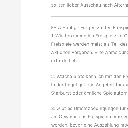
sollten lieber Ausschau nach Alterna
FAQ: Häufige Fragen zu den Freisp
1. Wie bekomme ich Freispiele im 
Freispiele werden meist als Teil d
Aktionen vergeben. Eine Anmeldung
erforderlich.
2. Welche Slots kann ich mit den Fr
In der Regel gilt das Angebot für 
Starburst oder ähnliche Spielautom
3. Gibt es Umsatzbedingungen für 
Ja, Gewinne aus Freispielen müss
werden, bevor eine Auszahlung mögl