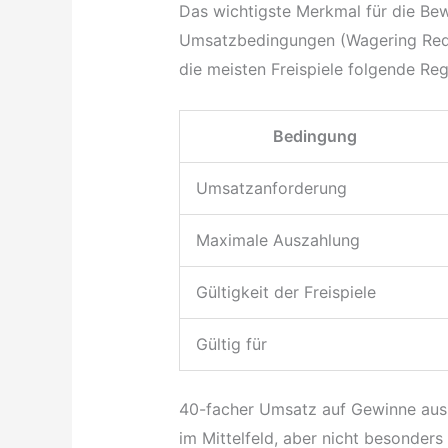
Das wichtigste Merkmal für die Bew
Umsatzbedingungen (Wagering Requ
die meisten Freispiele folgende Reg
Bedingung
Umsatzanforderung
Maximale Auszahlung
Gültigkeit der Freispiele
Gültig für
40-facher Umsatz auf Gewinne aus F
im Mittelfeld, aber nicht besonder