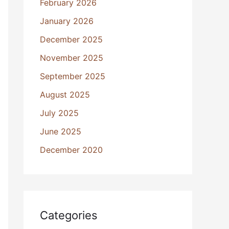
February 2026
January 2026
December 2025
November 2025
September 2025
August 2025
July 2025
June 2025
December 2020
Categories