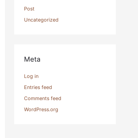
Post
Uncategorized
Meta
Log in
Entries feed
Comments feed
WordPress.org