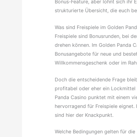
Bonus-Feature, aber lohnt sich ihr Ei
strukturierte Übersicht, die euch be
Was sind Freispiele im Golden Pan
Freispiele sind Bonusrunden, bei d
drehen können. Im Golden Panda Cas
Bonusangebote für neue und besteh
Willkommensgeschenk oder im Rah
Doch die entscheidende Frage bleib
profitabel oder eher ein Lockmitte
Panda Casino punktet mit einem viel
hervorragend für Freispiele eignet.
sind hier der Knackpunkt.
Welche Bedingungen gelten für die 