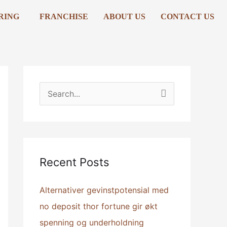
RING
FRANCHISE
ABOUT US
CONTACT US
S
e
a
r
Recent Posts
c
h
Alternativer gevinstpotensial med
f
no deposit thor fortune gir økt
o
spenning og underholdning
r