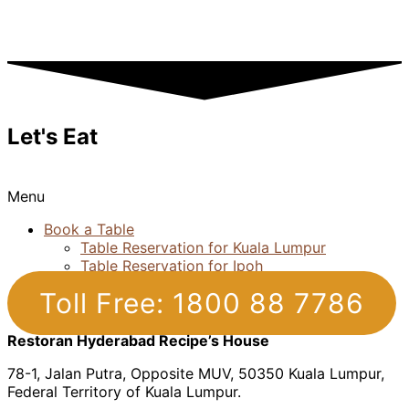
Let's Eat
Menu
Book a Table
Table Reservation for Kuala Lumpur
Table Reservation for Ipoh
Toll Free: 1800 88 7786
Restoran Hyderabad Recipe’s House
78-1, Jalan Putra, Opposite MUV, 50350 Kuala Lumpur,
Federal Territory of Kuala Lumpur.