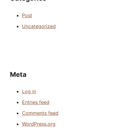
Post
Uncategorized
Meta
Log in
Entries feed
Comments feed
WordPress.org