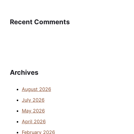
Recent Comments
Archives
August 2026
July 2026
May 2026
April 2026
February 2026