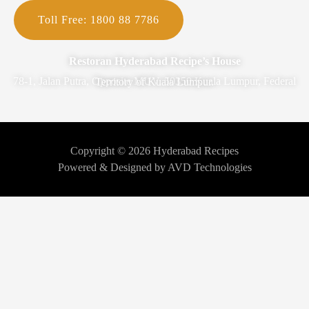
Toll Free: 1800 88 7786
Restoran Hyderabad Recipe’s House
78-1, Jalan Putra, Opposite MUV, 50350 Kuala Lumpur, Federal Territory of Kuala Lumpur.
Copyright © 2026 Hyderabad Recipes
Powered & Designed by AVD Technologies