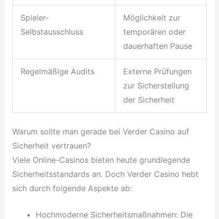
Spieler-
Möglichkeit zur
Selbstausschluss
temporären oder
dauerhaften Pause
Regelmäßige Audits
Externe Prüfungen
zur Sicherstellung
der Sicherheit
Warum sollte man gerade bei Verder Casino auf
Sicherheit vertrauen?
Viele Online-Casinos bieten heute grundlegende
Sicherheitsstandards an. Doch Verder Casino hebt
sich durch folgende Aspekte ab:
Hochmoderne Sicherheitsmaßnahmen: Die