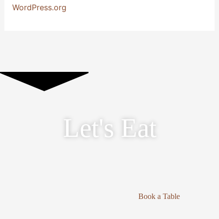
WordPress.org
Let's Eat
Book a Table