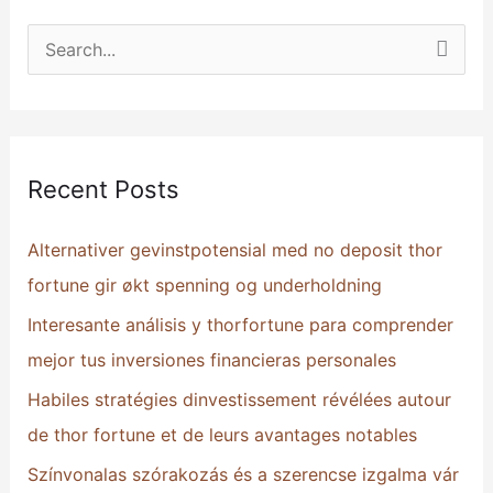
S
e
a
r
Recent Posts
c
h
Alternativer gevinstpotensial med no deposit thor
f
fortune gir økt spenning og underholdning
o
Interesante análisis y thorfortune para comprender
r
mejor tus inversiones financieras personales
:
Habiles stratégies dinvestissement révélées autour
de thor fortune et de leurs avantages notables
Színvonalas szórakozás és a szerencse izgalma vár