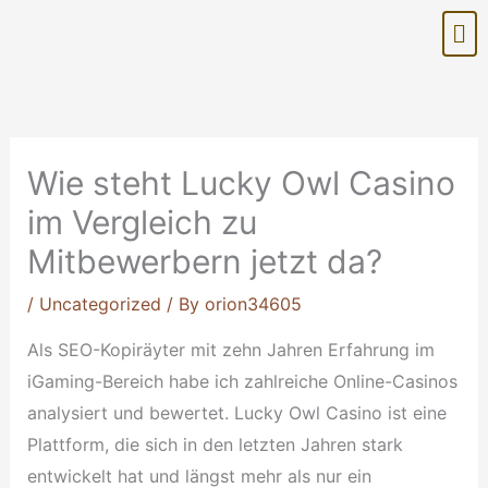
Skip
Me
to
content
Wie steht Lucky Owl Casino
im Vergleich zu
Mitbewerbern jetzt da?
/
Uncategorized
/ By
orion34605
Als SEO-Kopiräyter mit zehn Jahren Erfahrung im
iGaming-Bereich habe ich zahlreiche Online-Casinos
analysiert und bewertet. Lucky Owl Casino ist eine
Plattform, die sich in den letzten Jahren stark
entwickelt hat und längst mehr als nur ein