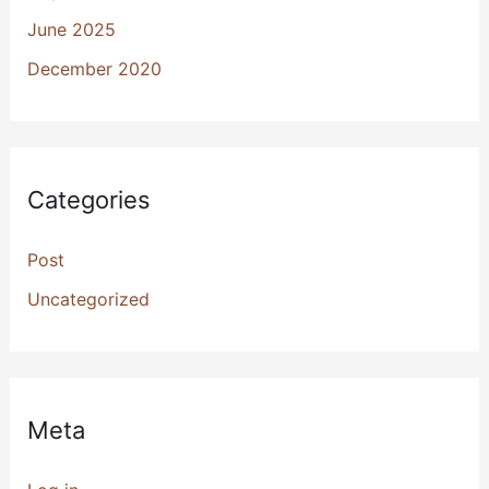
June 2025
December 2020
Categories
Post
Uncategorized
Meta