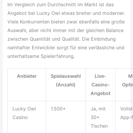
Im Vergleich zum Durchschnitt im Markt ist das
Angebot bei Lucky Owl etwas breiter und moderner.
Viele Konkurrenten bieten zwar ebenfalls eine große
Auswahl, aber nicht immer mit der gleichen Balance
zwischen Quantität und Qualität. Die Einbindung
namhafter Entwickler sorgt für eine verlässliche und
unterhaltsame Spielerfahrung.
Anbieter
Spielauswahl
Live-
M
(Anzahl)
Casino-
Opti
Angebot
Lucky Owl
1.500+
Ja, mit
Volls
Casino
30+
App-f
Tischen