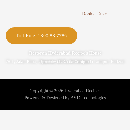
Book a Table
Toll Free: 1800 88 7786
Restoran Hyderabad Recipe’s House
78-1, Jalan Putra, Opposite MUV, 50350 Kuala Lumpur, Federal Territory of Kuala Lumpur.
Copyright © 2026 Hyderabad Recipes
Powered & Designed by AVD Technologies