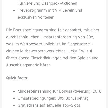
Turniere und Cashback-Aktionen
Treueprogramm mit VIP-Leveln und
exklusiven Vorteilen
Die Bonusbedingungen sind fair gestaltet, mit einer
durchschnittlichen Umsatzanforderung von 30x,
was im Wettbewerb üblich ist. Im Gegensatz zu
einigen Mitbewerbern verzichtet Lucky Owl auf
übertriebene Einschränkungen bei den Spielen und
Auszahlungsmodalitäten.
Quick facts:
Mindesteinzahlung für Bonusaktivierung: 20 €
Umsatzbedingungen: 30x Bonusbetrag
Gratisdrehs auf aktuelle Top-Slots