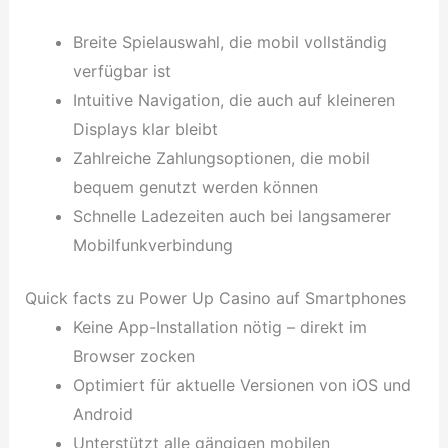
Breite Spielauswahl, die mobil vollständig
verfügbar ist
Intuitive Navigation, die auch auf kleineren
Displays klar bleibt
Zahlreiche Zahlungsoptionen, die mobil
bequem genutzt werden können
Schnelle Ladezeiten auch bei langsamerer
Mobilfunkverbindung
Quick facts zu Power Up Casino auf Smartphones
Keine App-Installation nötig – direkt im
Browser zocken
Optimiert für aktuelle Versionen von iOS und
Android
Unterstützt alle gängigen mobilen