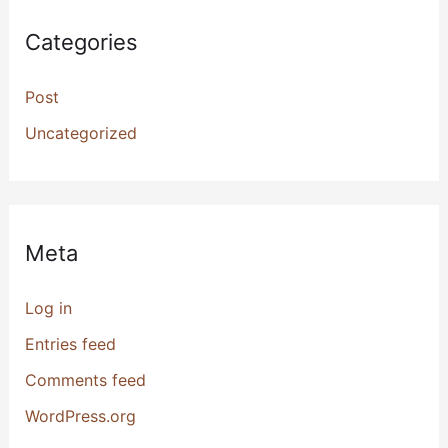
Categories
Post
Uncategorized
Meta
Log in
Entries feed
Comments feed
WordPress.org