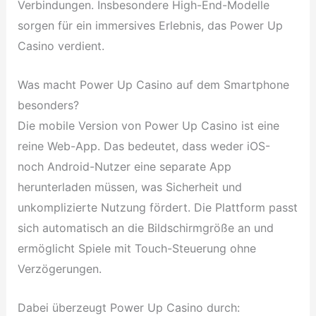
Verbindungen. Insbesondere High-End-Modelle
sorgen für ein immersives Erlebnis, das Power Up
Casino verdient.
Was macht Power Up Casino auf dem Smartphone
besonders?
Die mobile Version von Power Up Casino ist eine
reine Web-App. Das bedeutet, dass weder iOS-
noch Android-Nutzer eine separate App
herunterladen müssen, was Sicherheit und
unkomplizierte Nutzung fördert. Die Plattform passt
sich automatisch an die Bildschirmgröße an und
ermöglicht Spiele mit Touch-Steuerung ohne
Verzögerungen.
Dabei überzeugt Power Up Casino durch: