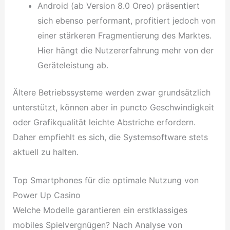
Android (ab Version 8.0 Oreo) präsentiert
sich ebenso performant, profitiert jedoch von
einer stärkeren Fragmentierung des Marktes.
Hier hängt die Nutzererfahrung mehr von der
Geräteleistung ab.
Ältere Betriebssysteme werden zwar grundsätzlich
unterstützt, können aber in puncto Geschwindigkeit
oder Grafikqualität leichte Abstriche erfordern.
Daher empfiehlt es sich, die Systemsoftware stets
aktuell zu halten.
Top Smartphones für die optimale Nutzung von
Power Up Casino
Welche Modelle garantieren ein erstklassiges
mobiles Spielvergnügen? Nach Analyse von