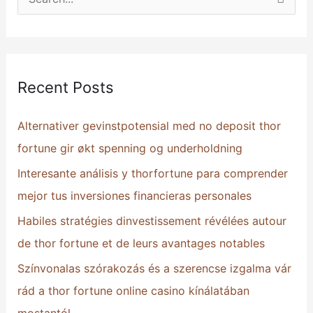
S
e
a
r
Recent Posts
c
h
Alternativer gevinstpotensial med no deposit thor
f
fortune gir økt spenning og underholdning
o
Interesante análisis y thorfortune para comprender
r
mejor tus inversiones financieras personales
:
Habiles stratégies dinvestissement révélées autour
de thor fortune et de leurs avantages notables
Színvonalas szórakozás és a szerencse izgalma vár
rád a thor fortune online casino kínálatában