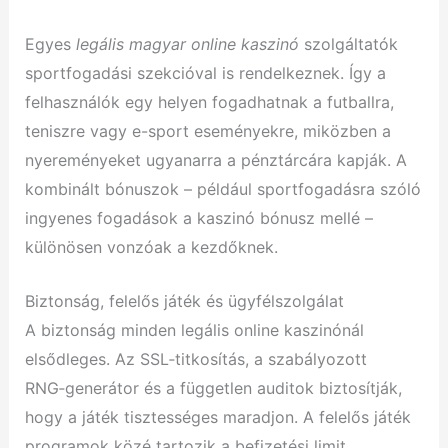
Egyes
legális magyar online kaszinó
szolgáltatók
sportfogadási szekcióval is rendelkeznek. Így a
felhasználók egy helyen fogadhatnak a futballra,
teniszre vagy e-sport eseményekre, miközben a
nyereményeket ugyanarra a pénztárcára kapják. A
kombinált bónuszok – például sportfogadásra szóló
ingyenes fogadások a kaszinó bónusz mellé –
különösen vonzóak a kezdőknek.
Biztonság, felelős játék és ügyfélszolgálat
A biztonság minden legális online kaszinónál
elsődleges. Az SSL‑titkosítás, a szabályozott
RNG‑generátor és a független auditok biztosítják,
hogy a játék tisztességes maradjon. A felelős játék
programok közé tartozik a befizetési limit