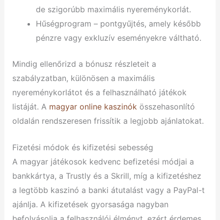
de szigorúbb maximális nyereménykorlát.
Hűségprogram – pontgyűjtés, amely később
pénzre vagy exkluzív eseményekre váltható.
Mindig ellenőrizd a bónusz részleteit a
szabályzatban, különösen a maximális
nyereménykorlátot és a felhasználható játékok
listáját. A
magyar online kaszinók
összehasonlító
oldalán rendszeresen frissítik a legjobb ajánlatokat.
Fizetési módok és kifizetési sebesség
A magyar játékosok kedvenc befizetési módjai a
bankkártya, a Trustly és a Skrill, míg a kifizetéshez
a legtöbb kaszinó a banki átutalást vagy a PayPal-t
ajánlja. A kifizetések gyorsasága nagyban
befolyásolja a felhasználói élményt, ezért érdemes