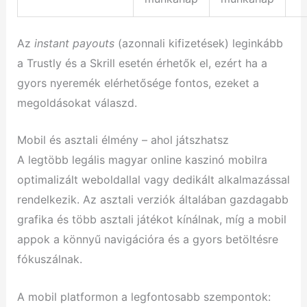
Az
instant payouts
(azonnali kifizetések) leginkább
a Trustly és a Skrill esetén érhetők el, ezért ha a
gyors nyeremék elérhetősége fontos, ezeket a
megoldásokat válaszd.
Mobil és asztali élmény – ahol játszhatsz
A legtöbb legális magyar online kaszinó mobilra
optimalizált weboldallal vagy dedikált alkalmazással
rendelkezik. Az asztali verziók általában gazdagabb
grafika és több asztali játékot kínálnak, míg a mobil
appok a könnyű navigációra és a gyors betöltésre
fókuszálnak.
A mobil platformon a legfontosabb szempontok: