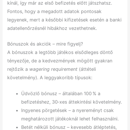
kínál, így már az első befizetés előtt játszhatsz.
Fontos, hogy a megadott adatok pontosak
legyenek, mert a későbbi kifizetések esetén a banki
adatellenőrzésnél hibákhoz vezethetnek.
Bónuszok és akciók – mire figyelj?
A bónuszok a legtöbb játékos elsődleges döntő
tényezője, de a kedvezmények mögött gyakran
rejtőzik a
wagering requirement
(áttételi
követelmény). A leggyakoribb típusok:
Üdvözlő bónusz – általában 100 % a
befizetéshez, 30‑xes áttekintési követelmény.
Ingyenes pörgetések – a nyereményt csak
meghatározott játékoknál lehet felhasználni.
Betét nélküli bónusz – kevesebb átléptetés,