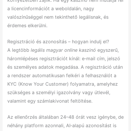
környezetben zajlik. Ha egy kaszinó nem mutatja fel
a licencinformációt a weboldalán, nagy
valószínűséggel nem tekinthető legálisnak, és
érdemes elkerülni.
Regisztráció és azonosítás – hogyan indulj el?
A legtöbb
legális magyar online kaszinó
egyszerű,
háromlépéses regisztrációt kínál: e‑mail cím, jelszó
és személyes adatok megadása. A regisztráció után
a rendszer automatikusan felkéri a felhasználót a
KYC (Know Your Customer) folyamatra, amelyhez
szükséges a személyi igazolvány vagy útlevél,
valamint egy számlakivonat feltöltése.
Az ellenőrzés általában 24–48 órát vesz igénybe, de
néhány platform azonnali, AI‑alapú azonosítást is