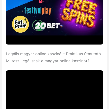
Legális magyar online kaszinó – Praktikus útmutató
Mi teszi legálisnak a magyar online kaszinót?