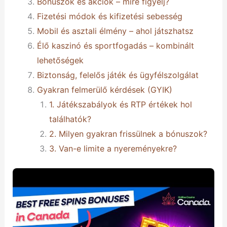
Bónuszok és akciók – mire figyelj?
Fizetési módok és kifizetési sebesség
Mobil és asztali élmény – ahol játszhatsz
Élő kaszinó és sportfogadás – kombinált
lehetőségek
Biztonság, felelős játék és ügyfélszolgálat
Gyakran felmerülő kérdések (GYIK)
1. Játékszabályok és RTP értékek hol
találhatók?
2. Milyen gyakran frissülnek a bónuszok?
3. Van-e limite a nyereményekre?