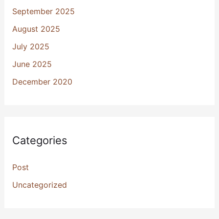
September 2025
August 2025
July 2025
June 2025
December 2020
Categories
Post
Uncategorized