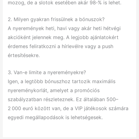
mozog, de a slotok esetében akár 98‑% is lehet.
2. Milyen gyakran frissülnek a bónuszok?
A nyeremények heti, havi vagy akár heti hétvégi
akcióként jelennek meg. A legjobb ajánlatokért
érdemes feliratkozni a hírlevélre vagy a push
értesítésekre.
3. Van-e limite a nyereményekre?
Igen, a legtöbb bónuszhoz tartozik maximális
nyereménykorlát, amelyet a promóciós
szabályzatban részleteznek. Ez általában 500–
2 000 euró között van, de a VIP játékosok számára
egyedi megállapodások is lehetségesek.