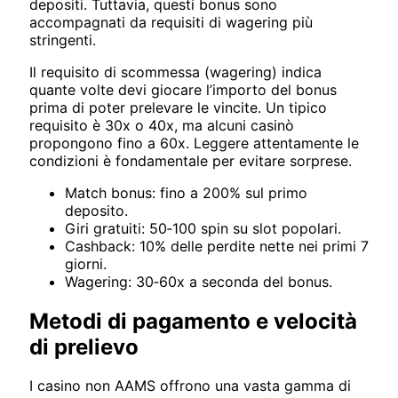
depositi. Tuttavia, questi bonus sono
accompagnati da requisiti di wagering più
stringenti.
Il requisito di scommessa (wagering) indica
quante volte devi giocare l’importo del bonus
prima di poter prelevare le vincite. Un tipico
requisito è 30x o 40x, ma alcuni casinò
propongono fino a 60x. Leggere attentamente le
condizioni è fondamentale per evitare sorprese.
Match bonus: fino a 200% sul primo
deposito.
Giri gratuiti: 50‑100 spin su slot popolari.
Cashback: 10% delle perdite nette nei primi 7
giorni.
Wagering: 30‑60x a seconda del bonus.
Metodi di pagamento e velocità
di prelievo
I casino non AAMS offrono una vasta gamma di