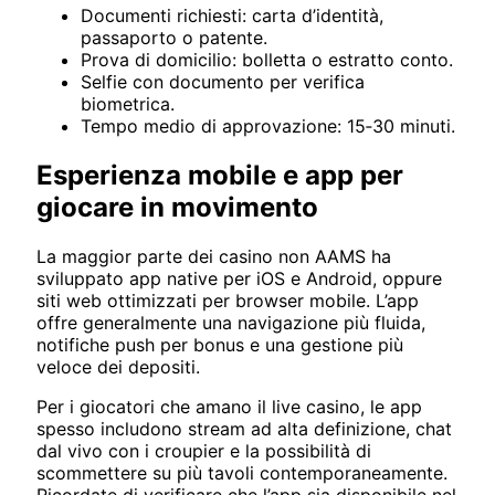
Documenti richiesti: carta d’identità,
passaporto o patente.
Prova di domicilio: bolletta o estratto conto.
Selfie con documento per verifica
biometrica.
Tempo medio di approvazione: 15‑30 minuti.
Esperienza mobile e app per
giocare in movimento
La maggior parte dei casino non AAMS ha
sviluppato app native per iOS e Android, oppure
siti web ottimizzati per browser mobile. L’app
offre generalmente una navigazione più fluida,
notifiche push per bonus e una gestione più
veloce dei depositi.
Per i giocatori che amano il live casino, le app
spesso includono stream ad alta definizione, chat
dal vivo con i croupier e la possibilità di
scommettere su più tavoli contemporaneamente.