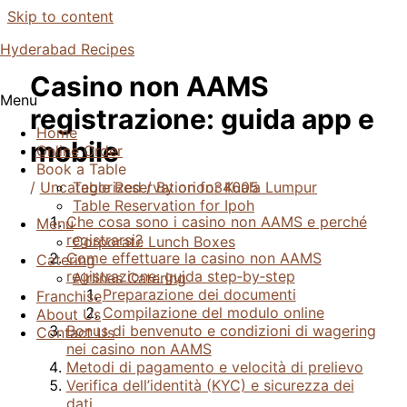
Skip to content
Hyderabad Recipes
Casino non AAMS
Menu
registrazione: guida app e
Home
mobile
Online Order
Book a Table
/
Uncategorized
/ By
orion34605
Table Reservation for Kuala Lumpur
Table Reservation for Ipoh
Che cosa sono i casino non AAMS e perché
Menu
registrarsi?
Corporate Lunch Boxes
Come effettuare la casino non AAMS
Catering
registrazione: guida step‑by‑step
Airlines Catering
Preparazione dei documenti
Franchise
Compilazione del modulo online
About Us
Bonus di benvenuto e condizioni di wagering
Contact Us
nei casino non AAMS
Metodi di pagamento e velocità di prelievo
Verifica dell’identità (KYC) e sicurezza dei
dati