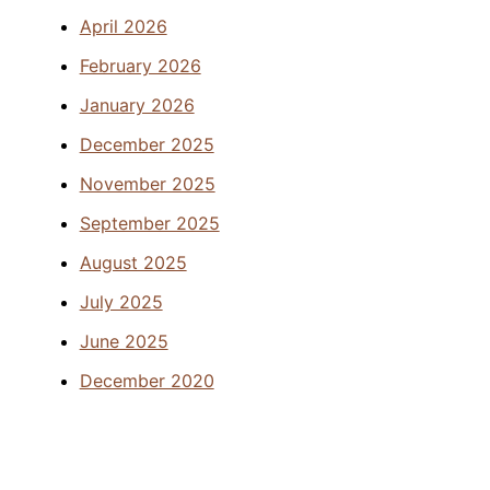
April 2026
February 2026
January 2026
December 2025
November 2025
September 2025
August 2025
July 2025
June 2025
December 2020