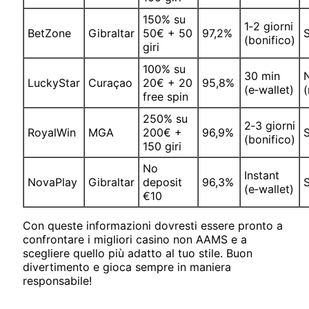
150% su
1‑2 giorni
BetZone
Gibraltar
50€ + 50
97,2%
S
(bonifico)
giri
100% su
30 min
LuckyStar
Curaçao
20€ + 20
95,8%
(e‑wallet)
(
free spin
250% su
2‑3 giorni
RoyalWin
MGA
200€ +
96,9%
S
(bonifico)
150 giri
No
Instant
NovaPlay
Gibraltar
deposit
96,3%
S
(e‑wallet)
€10
Con queste informazioni dovresti essere pronto a
confrontare i migliori casino non AAMS e a
scegliere quello più adatto al tuo stile. Buon
divertimento e gioca sempre in maniera
responsabile!