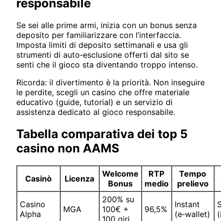
responsabile
Se sei alle prime armi, inizia con un bonus senza
deposito per familiarizzare con l’interfaccia.
Imposta limiti di deposito settimanali e usa gli
strumenti di auto‑esclusione offerti dal sito se
senti che il gioco sta diventando troppo intenso.
Ricorda: il divertimento è la priorità. Non inseguire
le perdite, scegli un casino che offre materiale
educativo (guide, tutorial) e un servizio di
assistenza dedicato al gioco responsabile.
Tabella comparativa dei top 5
casino non AAMS
Welcome
RTP
Tempo
Casinò
Licenza
Bonus
medio
prelievo
200% su
Casino
Instant
S
MGA
100€ +
96,5%
Alpha
(e‑wallet)
(
100 giri