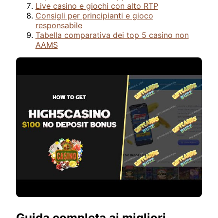
Live casino e giochi con alto RTP
Consigli per principianti e gioco
responsabile
Tabella comparativa dei top 5 casino non
AAMS
Guida completa ai migliori