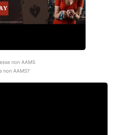
mmesse non AAMS
se non AAMS?