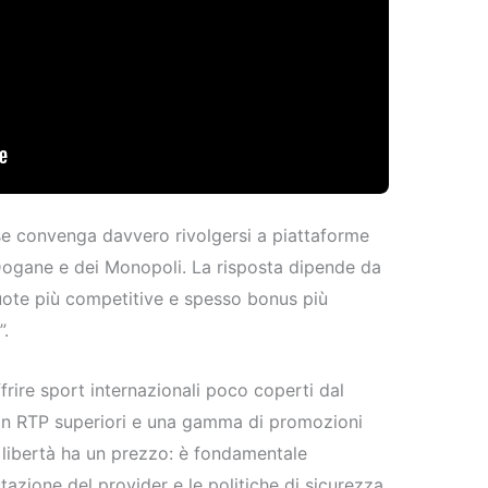
o se convenga davvero rivolgersi a piattaforme
 Dogane e dei Monopoli. La risposta dipende da
 quote più competitive e spesso bonus più
”.
frire sport internazionali poco coperti dal
con RTP superiori e una gamma di promozioni
la libertà ha un prezzo: è fondamentale
utazione del provider e le politiche di sicurezza