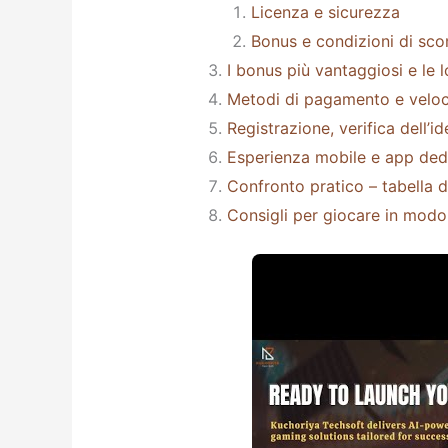
Licenza e sicurezza
Bonus e condizioni di s
I bonus più vantaggiosi e le 
Metodi di pagamento e veloci
Registrazione, verifica dell’id
Esperienza mobile e app ded
Confronto pratico – tabella d
Consigli per giocare in modo