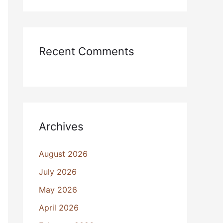
Recent Comments
Archives
August 2026
July 2026
May 2026
April 2026