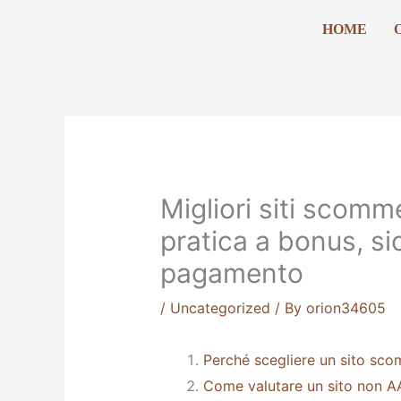
Skip
HOME
to
content
Migliori siti scom
pratica a bonus, si
pagamento
/
Uncategorized
/ By
orion34605
Perché scegliere un sito s
Come valutare un sito non AA