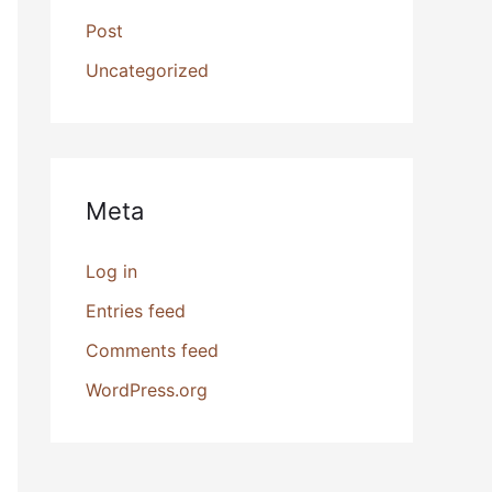
Post
Uncategorized
Meta
Log in
Entries feed
Comments feed
WordPress.org