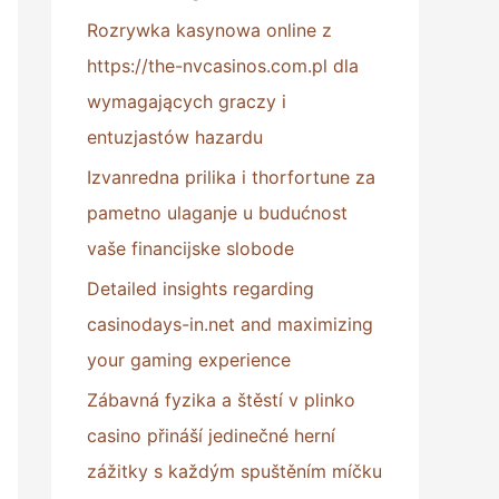
Rozrywka kasynowa online z
:
https://the-nvcasinos.com.pl dla
wymagających graczy i
entuzjastów hazardu
Izvanredna prilika i thorfortune za
pametno ulaganje u budućnost
vaše financijske slobode
Detailed insights regarding
casinodays-in.net and maximizing
your gaming experience
Zábavná fyzika a štěstí v plinko
casino přináší jedinečné herní
zážitky s každým spuštěním míčku