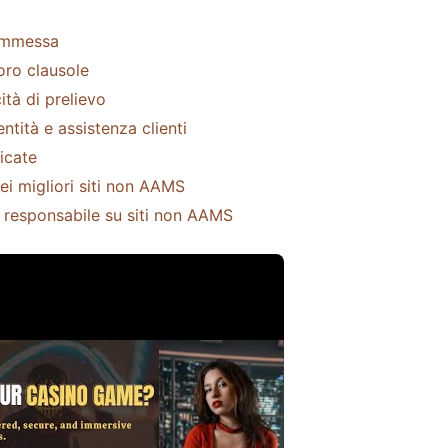
commessa
loro clausole
tà di prelievo
entità e assistenza clienti
icate
ei migliori siti non AAMS
 responsabile su siti non AAMS