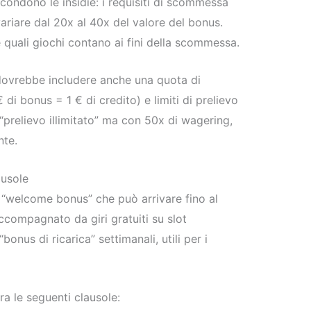
scondono le insidie: i requisiti di scommessa
riare dal 20x al 40x del valore del bonus.
 quali giochi contano ai fini della scommessa.
ovrebbe includere anche una quota di
di bonus = 1 € di credito) e limiti di prelievo
 “prelievo illimitato” ma con 50x di wagering,
nte.
ausole
l “welcome bonus” che può arrivare fino al
compagnato da giri gratuiti su slot
bonus di ricarica” settimanali, utili per i
ra le seguenti clausole: